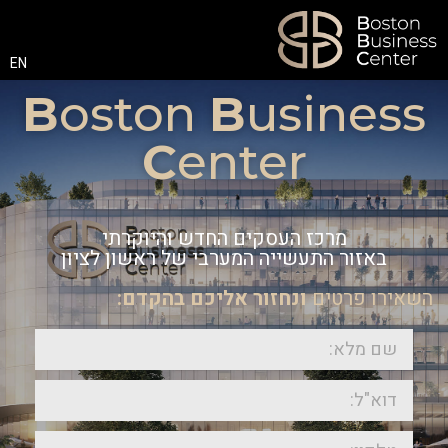
EN
B
oston
B
usiness
C
enter
מרכז העסקים החדש והיוקרתי
באזור התעשייה המערבי של ראשון לציון
השאירו פרטים
ונחזור אליכם בהקדם: