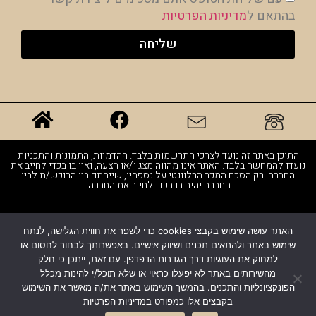
בהתאם ל
מדיניות הפרטיות
שליחה
התוכן באתר זה נועד לצרכי התרשמות בלבד. ההדמיות, התמונות והתכניות
נועדו להמחשה בלבד. האתר אינו מהווה מצג ו/או הצעה, ואין בו בכדי לחייב את
החברה. רק הסכם המכר הרלוונטי על נספחיו, שייחתם בין הרוכש/ת לבין
החברה יהיה בו בכדי לחייב את החברה.
כל הזכויות שמורות © קבוצת בר-אב
האתר עושה שימוש בקבצי cookies כדי לשפר את חווית הגלישה, לנתח
שימוש באתר ולהתאים תכנים ושיווק אישיים. באפשרותך לבחור לחסום או
הצהרת נגישות
למחוק את העוגיות דרך הגדרות הדפדפן. עם זאת, ייתכן כי חלק
מהשירותים באתר לא יפעלו כראוי או שלא תוכל/י להינות מכלל
מדיניות פרטיות
הפונקציונליות והתכנים. בהמשך השימוש באתר את/ה מאשר את השימוש
בקבצים אלו כמפורט במדיניות הפרטיות