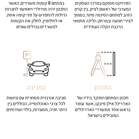
הפרויקט ממוקם במרכז העסקים
במתחם 8 קומות משרדים, כאשר
המערבי של ראשון לציון, בין קניון
התכנון יהיה מודולרי ויאפשר לחברות
הזהב למתחם הסינמה סיטי, בסמוך
גדולות להתפרש על פני קומה אחת,
לצירי תנועה ובמרחק הליכה מתוואי
או לחילופין, לחלק את הקומות
הרכבת הקלה העתידית.
למשרדים בגדלים שונים.
התכנון
הסביבה
תכנון המתחם הופקד בידיו של
סביבה אורבנית מסחרית עם נגישות
האדריכל אילן פיבקו, אשר עומד
לכל צרכי האוכלוסייה, הכוללים בין
בראש אחד ממשרדי האדריכלים
היתר חניה, מסעדות, בילוי ושירותים.
המובילים בישראל.